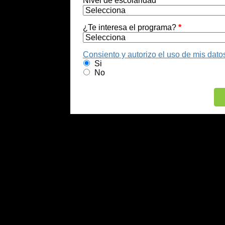
Nivel de escolaridad
*
¿Te interesa el programa?
*
Consiento y autorizo el uso de mis dato
Si
No