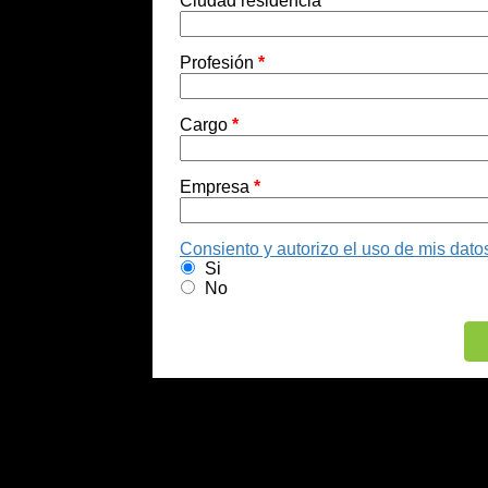
Ciudad residencia
*
Profesión
*
Cargo
*
Empresa
*
Consiento y autorizo el uso de mis dato
Si
No